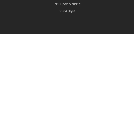
קידום ממומן PPC
תקנון האתר
.
אינדקס ברית
דפוסגרף
אינדקס בר מצווה
אינדקס ברית
אינדקס אופנה וטקסטיל
האינדקסים שלנו
אינדקס חתונה
אינדקס בידור