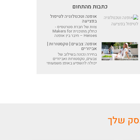
כתבות מהתחום
אופנה וטכנולוגיה לטיפול
בפציעה
צוות של חברת סטרטסיס -
כחלק מתוכנית Makers for
Heroes – חיבר בין אופנה
לטכנולוגיה חדשנית כדי לספק
אופנה: צבעים | טקסטורות |
למורן בראשי, שהייתה כלבנית
אביזרים
בחיל האוויר - ונפצעה במהלך
שירותה הצבאי, פתרון יוצא
בחירה נכונה בשילוב של
דופן לבעיה רפואית
צבעים, טקסטורות ואביזרים
יכולה להשפיע באופן משמעותי
על המראה הכללי. הכתבה
הבאה מציגה אוסף פריטים
מקולקציות שונות ומציעה
לבחור בהשראת הטרנדים
המובילים
עסק שלך