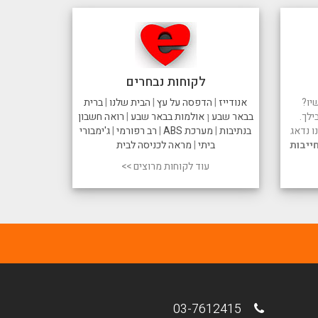
לקוחות נבחרים
יו?
אנודייז
|
הדפסה על עץ
|
הבית שלנו
|
ברית
ילך.
בבאר שבע
ן
אולמות בבאר שבע
|
רואה חשבון
 נדאג
בנתיבות
|
מערכת ABS
|
רב רפורמי
|
ג'ימבורי
ייבות
ביתי
|
מראה לכניסה לבית
עוד לקוחות מרוצים >>
03-7612415