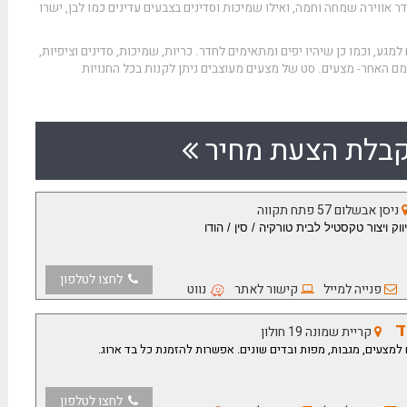
ר אווירה שמחה וחמה, ואילו שמיכות וסדינים בצבעים עדינים כמו לבן, ישרו
מגע, וכמו כן שיהיו יפים ומתאימים לחדר. כריות, שמיכות, סדינים וציפיות,
מם האחר- מצעים. סט של מצעים מעוצבים ניתן לקנות בכל החנויות
בלת הצעת מחיר
ניסן אבשלום 57 פתח תקווה
ק ויצור טקסטיל לבית טורקיה / סין / הודו
לחצו לטלפון
פנייה למייל
קישור לאתר
נווט
ד
קריית שמונה 19 חולון
ים למצעים, מגבות, מפות ובדים שונים. אפשרות להזמנת כל בד ארוג.
לחצו לטלפון