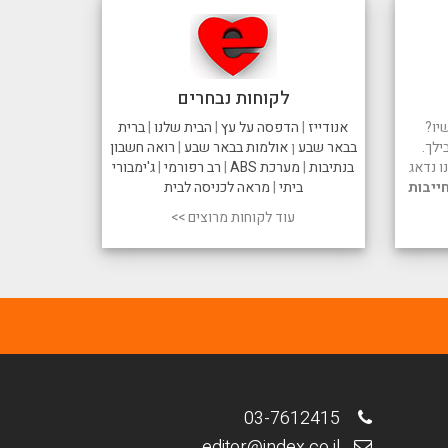
לקוחות נבחרים
יו?
אנודייז
|
הדפסה על עץ
|
הבית שלנו
|
ברית
ילך.
בבאר שבע
ן
אולמות בבאר שבע
|
רואה חשבון
 נדאג
בנתיבות
|
מערכת ABS
|
רב רפורמי
|
ג'ימבורי
ייבות
ביתי
|
מראה לכניסה לבית
עוד לקוחות מרוצים >>
03-7612415
editor@index.co.il