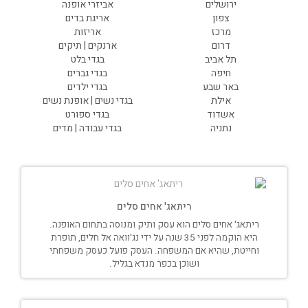
ירושלים
אביזרי אופנה
צפון
אריגת בדים
מרכז
אריזות
דרום
ארנקים | תיקים
תל אביב
בגדי בלט
חיפה
בגדי גברים
באר שבע
בגדי ילדים
אילת
בגדי נשים | אופנת נשים
אשדוד
בגדי ספורט
נתניה
בגדי עבודה | מדים
ריתאג' אחים סלים
ריתאג' אחים סלים הוא עסק ותיק ומנוסה בתחום האופנה.
היא הוקמה לפני 35 שנה על ידי נג'וואה אל חלים, תופרת
וחייטת, שהיא אם המשפחה. העסק פועל כעסק משפחתי
ושוכן בכפר מנדא בגליל.