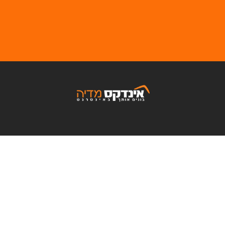
03-7612415
editor@index.co.il
המסגר 5, תל-אביב
.