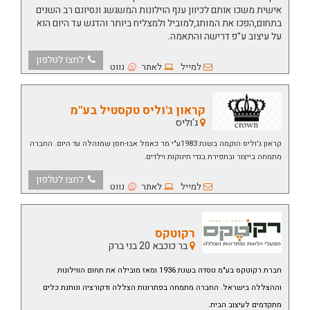
אישית משכו אותם לכיוון ענף הוילונות המשגשג ונסיונם רב השנים
בתחום,הפכו את המותג,למוביל ולמצליח ביותר והדגש עד היום הוא
על עיצוב ע"פ דרישה והתאמה.
לחצו לטלפון
למייל
לאתר
נווט
קראון ג'וליס טקסטיל בע"מ
ג'וליס
קראון ג'וליס הוקמה בשנת 1983ע"י מר כאמל אבו-חסן שמנהלה עד היום. החברה
מתמחה בייצור ובתפירת בגדי תינוקות וילדים.
לחצו לטלפון
למייל
לאתר
נווט
רקוטקס
בר כוכבא 20 בני ברק
חברת רקוטקס בע"מ נוסדה בשנת 1936 ומאז מובילה את תחום הווילונות
וההצללה בישראל.
החברה מתמחה בפתרונות הצללה ודקורציה ונותנת כלים
מתקדמים לעיצוב הבית.