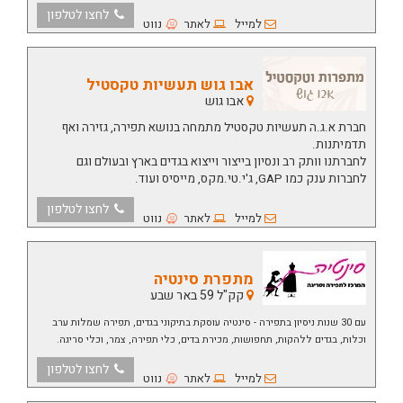
לחצו לטלפון
למייל
לאתר
נווט
אבו גוש תעשיות טקסטיל
אבו גוש
חברת א.ג.ה תעשיות טקסטיל מתמחה בנושא תפירה, גזירה ואף
תדמיתנות.
לחברתנו וותק רב ונסיון בייצור וייצוא בגדים בארץ ובעולם וגם
לחברות ענק כמו GAP, ג'י.טי.מקס, מייסיס ועוד.
לחצו לטלפון
למייל
לאתר
נווט
מתפרת סינטיה
קק"ל 59 באר שבע
עם 30 שנות ניסיון בתפירה - סינטיה עוסקת בתיקוני בגדים, תפירה שמלות ערב
וכלות, בגדים ללהקות, תחפושות, מכירת בדים, כלי תפירה, צמר, וכלי סריגה.
לחצו לטלפון
למייל
לאתר
נווט